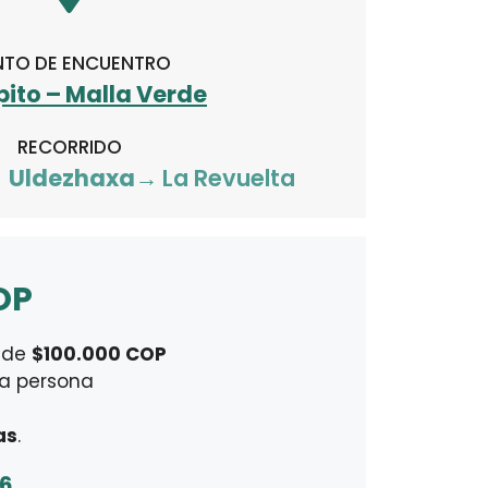
NTO DE ENCUENTRO
ito – Malla Verde
RECORRIDO
 → Uldezhaxa→
La Revuelta
OP
a de
$100.000 COP
tra persona
as
.
26