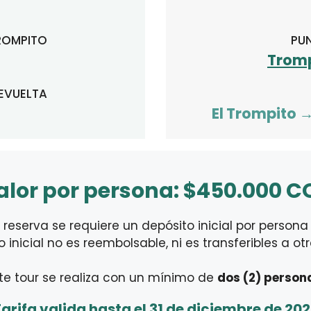
TROMPITO
PU
Tromp
REVUELTA
El Trompito
alor por persona: $450.000 C
 reserva se requiere un depósito inicial por person
o inicial no es reembolsable, ni es transferibles a o
te tour se realiza con un mínimo de
dos (2) person
arifa valida hasta el 31 de diciembre de 20