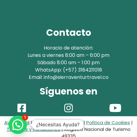
Sobre Nosotros
Turismo Responsable
Blog de Viajes
Contacto
Horacio de atención:
Lunes a viernes 8:00 am – 6:00 pm
Sábado 8:00 am – 1:00 pm
WhatsApp: (+57) 3184211018
Email: info@sierraventurtravel.co
Síguenos en
1
Aviso Legal
|
Política de Privacidad
|
Política de Cookies
|
¿Necesitas Ayuda?
Terminos y condiciones
| Registro Nacional de Turismo
49335